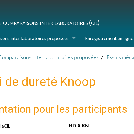
es comparaisons inter laboratoires (cil)
ons inter laboratoires proposées
Enregistrement en ligne
Comparaisons inter laboratoires proposées
Essais méc
i de dureté Knoop
ntation pour les participants
HD-X-KN
la CIL