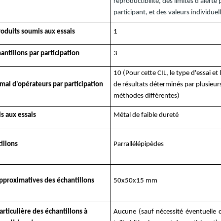
reproductibilité, des limites d'alerte 
participant, et des valeurs individuel
oduits soumis aux essais
1
ntillons par participation
3
10 (Pour cette CIL, le type d'essai et
al d'opérateurs par participation
de résultats déterminés par plusieurs
méthodes différentes)
s aux essais
Métal de faible dureté
illons
Parrallélépipèdes
pproximatives des échantillons
50x50x15 mm
articulière des échantillons à
Aucune (sauf nécessité éventuelle d